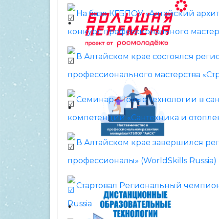
На базе КГБПОУ «Алтайский архи
конкурс профессионального мастер
В Алтайском крае состоялся реги
профессионального мастерства «Ст
Семинар «Новые технологии в са
компетенции «Сантехника и отопле
В Алтайском крае завершился р
профессионалы» (WorldSkills Russia)
Стартовал Региональный чемпион
Russia