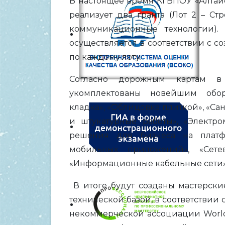
В настоящее время КГБПОУ «Алтай
реализует два гранта (Лот 2 – С
коммуникационные технологии).
осуществляется в соответствии с
по каждому лоту.
Согласно дорожным картам в
укомплектованы новейшим обор
кладка», «Облицовка плиткой», «Сан
и штукатурные работы», «Электро
решения для бизнеса на платфо
мобильных приложений», «Сете
«Информационные кабельные сети»
В итоге будут созданы мастерски
технической базой, в соответстви
некоммерческой ассоциации World