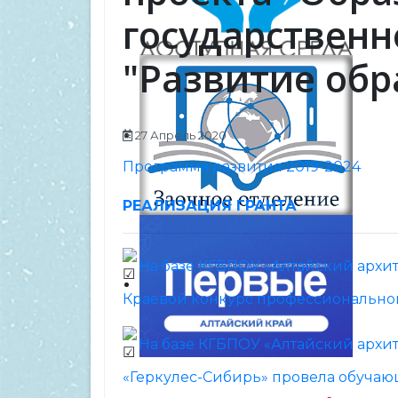
государствен
"Развитие обр
27 Апрель 2020
Программа развития 2019-2024
РЕАЛИЗАЦИЯ ГРАНТА
На базе КГБПОУ «Алтайский архи
Краевой конкурс профессионального
На базе КГБПОУ «Алтайский архи
«Геркулес-Сибирь» провела обуча