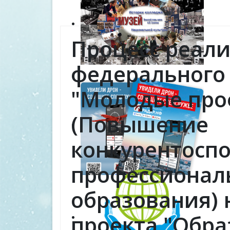
Процесс реал
федерального
"Молодые про
(Повышение
конкурентосп
профессионал
образования)
проекта "Обра