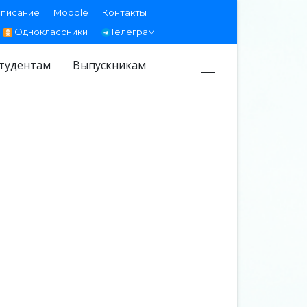
списание
Moodle
Контакты
Одноклассники
Телеграм
тудентам
Выпускникам