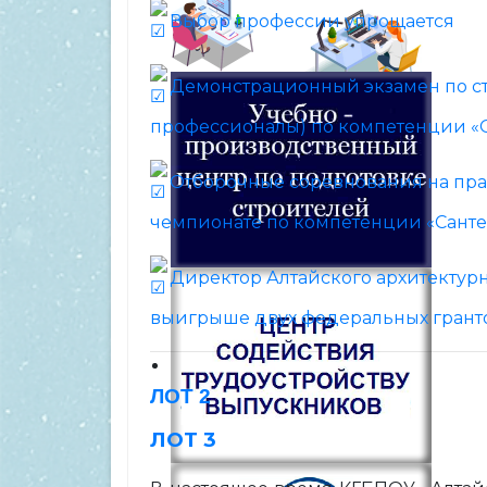
Выбор профессии упрощается
Демонстрационный экзамен по ста
профессионалы) по компетенции «
Отборочные соревнования на пра
чемпионате по компетенции «Санте
Директор Алтайского архитектурн
выигрыше двух федеральных грант
ЛОТ 2
ЛОТ 3