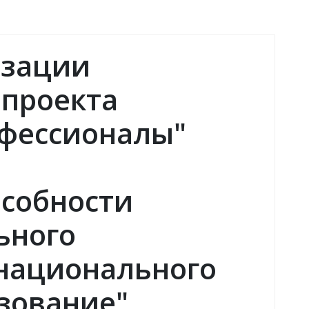
изации
 проекта
фессионалы"
особности
ьного
 национального
зование"