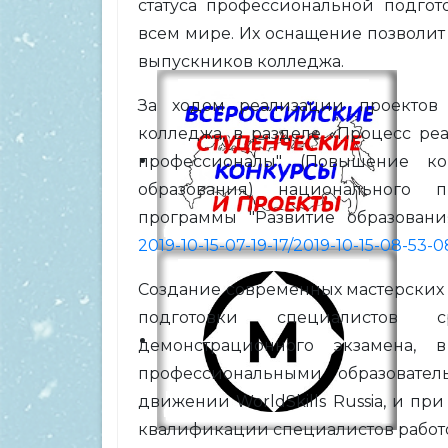
статуса профессиональной подго
всем мире. Их оснащение позволит
выпускников колледжа.
За ходом реализации проектов
колледжа, в разделе «Процесс ре
профессионалы" (Повышение кон
образования) национального п
программы "Развитие образовани
2019-10-15-07-19-17/2019-10-15-08-53-
Создание современных мастерских 
подготовки специалистов
демонстрационного экзамена,
профессиональными образовате
движении WorldSkills Russia, и п
квалификации специалистов работ