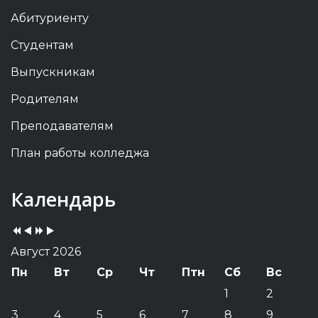
Абитуриенту
Студентам
Выпускникам
Родителям
Преподавателям
План работы колледжа
Previous
Previous
Next
Next
Календарь
Year
Month
Year
Month
Август 2026
Пн
Вт
Ср
Чт
Птн
Сб
Вс
1
2
3
4
5
6
7
8
9