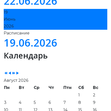
22.06.2026
19
Июнь
2026
Расписание
19.06.2026
Previous
Previous
Next
Next
Календарь
Year
Month
Year
Month
Август 2026
Пн
Вт
Ср
Чт
Птн
Сб
Вс
1
2
3
4
5
6
7
8
9
10
11
12
13
14
15
16