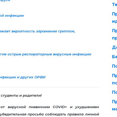
Т
П
ой инфекции
и
П
жает вероятность заражения гриппом,
п
Д
угие острые респираторные вирусные инфекции
Б
П
П
инфекции и других ОРВИ
п
П
студенты и родители!
П
 от вирусной пневмонии COVID+ и ухудшением
м
 убедительная просьба соблюдать правила личной