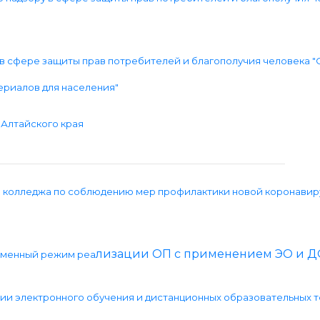
в сфере защиты прав потребителей и благополучия человека "
ериалов для населения"
Алтайского края
в колледжа по соблюдению мер профилактики новой коронави
лизации ОП с применением ЭО и Д
ременный режим реа
нии электронного обучения и дистанционных образовательных 