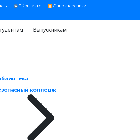
кты
ВКонтакте
Одноклассники
тудентам
Выпускникам
иблиотека
езопасный колледж