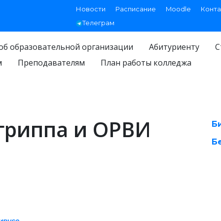
Новости
Расписание
Moodle
Конта
Телеграм
об образовательной организации
Абитуриенту
С
м
Преподавателям
План работы колледжа
гриппа и ОРВИ
Б
Б
ирусе