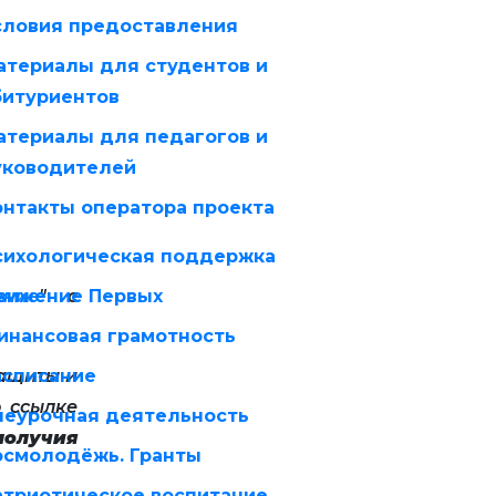
словия предоставления
атериалы для студентов и
битуриентов
атериалы для педагогов и
уководителей
онтакты оператора проекта
сихологическая поддержка
ение
вижение Первых
" с
инансовая грамотность
ащиты и
асписание
о ссылке
неурочная деятельность
получия
осмолодёжь. Гранты
атриотическое воспитание