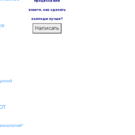
процесса или
знаете,
как сделать
колледж лучше?
Об
Написать
русной
ОТ
технологий"