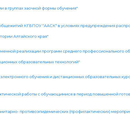
ии в группах заочной формы обучения"
и общежитий КГБПОУ "ААСК" в условиях предупреждения распр
тории Алтайского края"
ременной реализации программ среднего профессионального об
ционных образовательных технологий"
и электронного обучения и дистанционных образовательных кур
ктической работы с обучающимися в период повышенной гото
 санитарно- противоэпидемических (профилактических) меропри