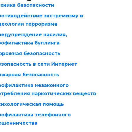
ехника безопасности
ротиводействие экстремизму и
деологии терроризма
редупреждение насилия,
рофилактика буллинга
орожная безопасность
езопасность в сети Интернет
ожарная безопасность
рофилактика незаконного
отребления наркотических веществ
сихологическая помощь
рофилактика телефонного
ошенничества