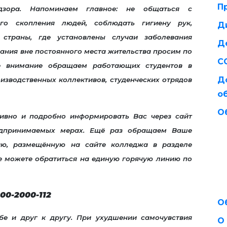
П
дзора. Напоминаем главное: не общаться с
ого скопления людей, соблюдать гигиену рук,
Д
 страны, где установлены случаи заболевания
Д
ания вне постоянного места жительства просим по
С
ое внимание обращаем работающих студентов в
Д
изводственных коллективов, студенческих отрядов
о
О
ивно и подробно информировать Вас через сайт
едпринимаемых мерах. Ещё раз обращаем Ваше
ю, размещённую на сайте колледжа в разделе
е можете обратиться на единую горячую линию по
00-2000-112
О
е и друг к другу. При ухудшении самочувствия
О