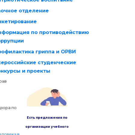
аочное отделение
нкетирование
нформация по противодействию
оррупции
рофилактика гриппа и ОРВИ
сероссийские студенческие
онкурсы и проекты
рав
дзора по
Есть предложения по
организации учебного
еловека в