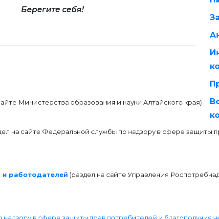
Берегите себя!
З
А
И
к
П
В
сайте Министерства образования и науки Алтайского края)
к
дел на сайте Федеральной службы по надзору в сфере защиты п
 и работодателей
(раздел на сайте Управления Роспотребна
надзору в сфере защиты прав потребителей и благополучия ч