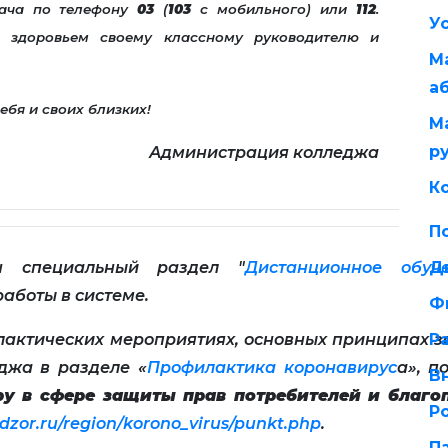
рача по телефону
03
(
103
с мобильного) или
112
.
У
 здоровьем своему классному руководителю и
М
а
ебя и своих близких!
М
р
Администрация колледжа
К
П
н специальный раздел "
Дистанционное обуч
Д
аботы в системе.
Ф
актических мероприятиях, основных принципах з
Р
еджа в разделе «
Профилактика коронавирус
а», п
В
у в сфере защиты прав потребителей и благо
Р
dzor.ru/region/korono_virus/punkt.php
.
П