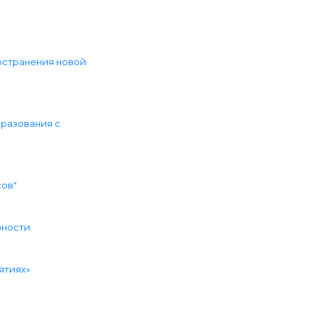
остранения новой
разования с
сов"
вности
ятиях»