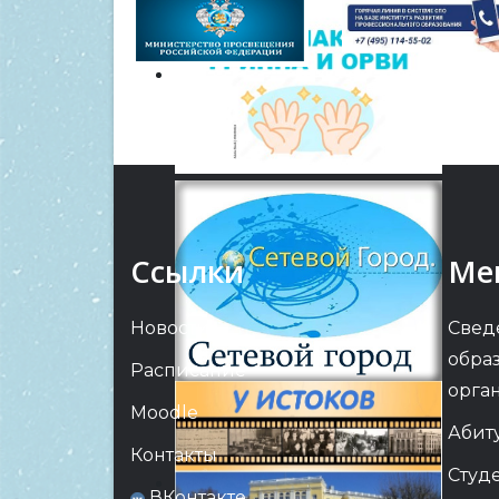
Ссылки
Ме
Новости
Свед
обра
Расписание
орга
Moodle
Абит
Контакты
Студ
ВКонтакте