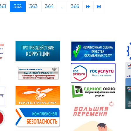
361
362
363
364
...
366