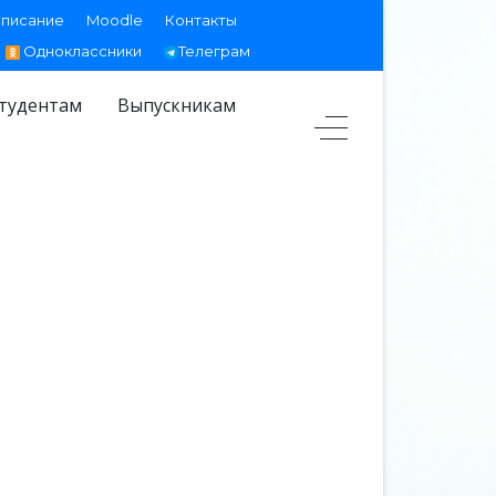
списание
Moodle
Контакты
Одноклассники
Телеграм
тудентам
Выпускникам