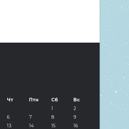
Чт
Птн
Сб
Вс
1
2
6
7
8
9
13
14
15
16