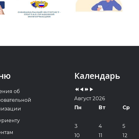
Previous
Previous
Next
Next
ню
Календарь
Year
Month
Year
Month
ения об
Август 2026
зовательной
Пн
Вт
Ср
низации
уриенту
3
4
5
ентам
10
11
12