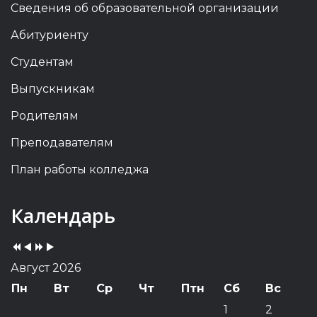
Сведения об образовательной организации
Абитуриенту
Студентам
Выпускникам
Родителям
Преподавателям
План работы колледжа
Previous
Previous
Next
Next
Календарь
Year
Month
Year
Month
Август 2026
Пн
Вт
Ср
Чт
Птн
Сб
Вс
1
2