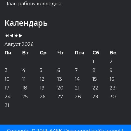
План работы колледжа
Previous
Previous
Next
Next
Календарь
Year
Month
Year
Month
Август 2026
Пн
Вт
Ср
Чт
Птн
Сб
Вс
1
2
3
4
5
6
7
8
9
10
11
12
13
14
15
16
17
18
19
20
21
22
23
24
25
26
27
28
29
30
31
Copyright © 2019, AASK. Developed by Shtremel I.