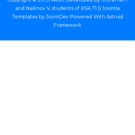
and Nalimov V, students of KSK-71 ||
Joomla
Templates
by
JoomDev
Powered With
Astroid
Framework