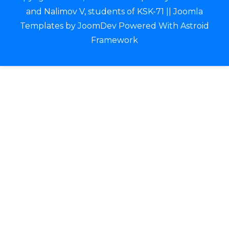
and Nalimov V, students of KSK-71 ||
Joomla
Templates
by
JoomDev
Powered With
Astroid
Framework