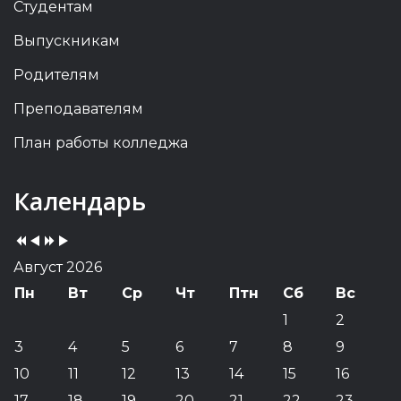
Студентам
Выпускникам
Родителям
Преподавателям
План работы колледжа
Previous
Previous
Next
Next
Календарь
Year
Month
Year
Month
Август 2026
Пн
Вт
Ср
Чт
Птн
Сб
Вс
1
2
3
4
5
6
7
8
9
10
11
12
13
14
15
16
17
18
19
20
21
22
23