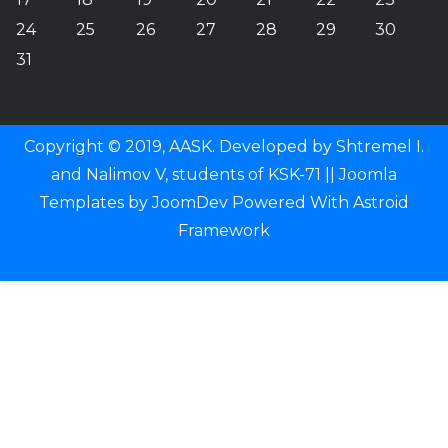
24
25
26
27
28
29
30
31
Copyright © 2019, AASK. Developed by Shtremel I.
and Nalimov V, students of KSK-71 ||
Joomla
Templates
by
JoomDev
Powered With
Astroid
Framework