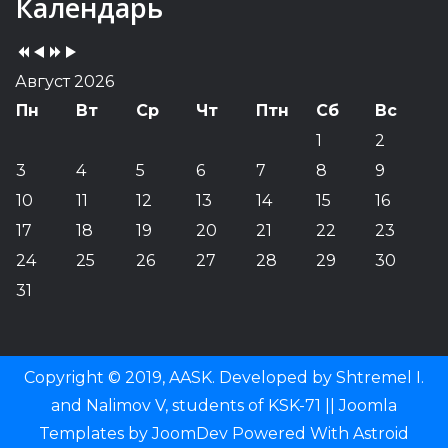
Календарь
Year
Month
Year
Month
Август 2026
Пн
Вт
Ср
Чт
Птн
Сб
Вс
1
2
3
4
5
6
7
8
9
10
11
12
13
14
15
16
17
18
19
20
21
22
23
24
25
26
27
28
29
30
31
Copyright © 2019, AASK. Developed by Shtremel I.
and Nalimov V, students of KSK-71 ||
Joomla
Templates
by
JoomDev
Powered With
Astroid