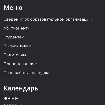
Меню
Сведения об образовательной организации
Абитуриенту
Студентам
Выпускникам
Родителям
Преподавателям
План работы колледжа
Previous
Previous
Next
Next
Календарь
Year
Month
Year
Month