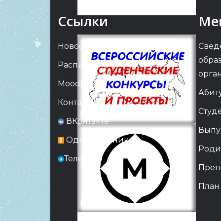
Ссылки
Ме
Новости
Свед
обра
Расписание
орга
Moodle
Абит
Контакты
Студ
ВКонтакте
Выпу
Одноклассники
Роди
Телеграм
Преп
План