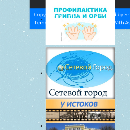
Copyright © 2019, AASK. Developed by Sht
Templates
by
JoomDev
Powered With
A