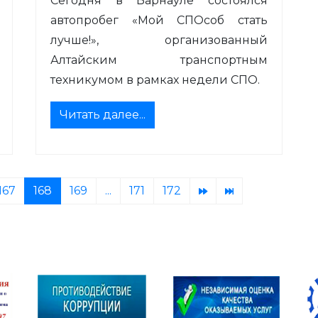
Сегодня в Барнауле состоялся
автопробег «Мой СПОсоб стать
лучше!», организованный
Алтайским транспортным
техникумом в рамках недели СПО.
Читать далее...
167
168
169
...
171
172