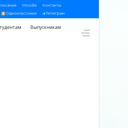
списание
Moodle
Контакты
Одноклассники
Телеграм
тудентам
Выпускникам