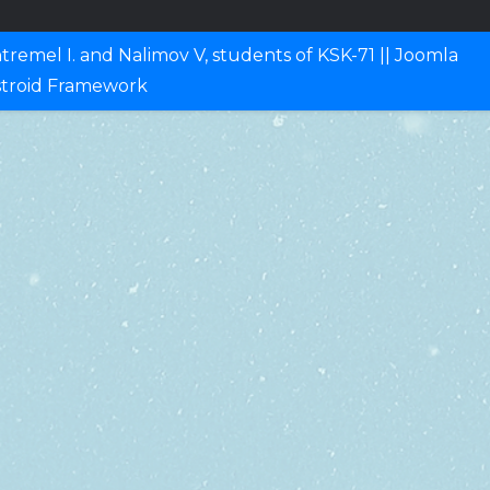
remel I. and Nalimov V, students of KSK-71 ||
Joomla
stroid Framework