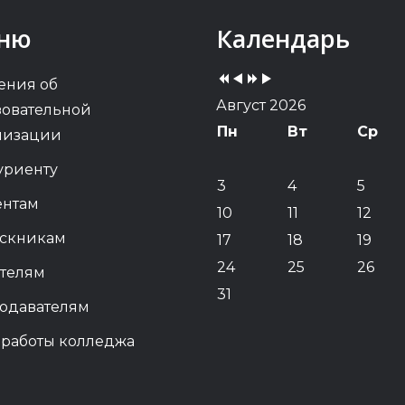
Previous
Previous
Next
Next
ню
Календарь
Year
Month
Year
Month
ения об
Август 2026
зовательной
Пн
Вт
Ср
низации
уриенту
3
4
5
ентам
10
11
12
скникам
17
18
19
24
25
26
телям
31
одавателям
 работы колледжа