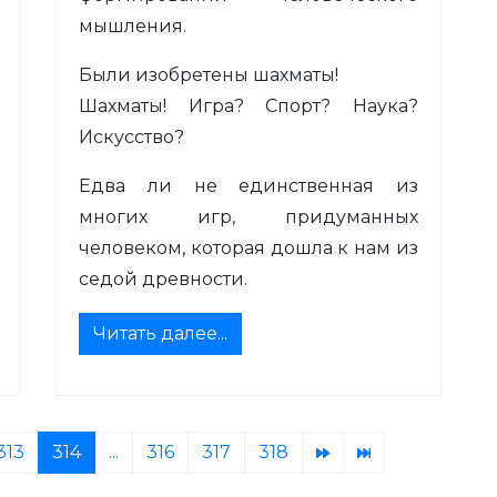
мышления.
Были изобретены шахматы!
Шахматы! Игра? Спорт? Наука?
Искусство?
Едва ли не единственная из
многих игр, придуманных
человеком, которая дошла к нам из
седой древности.
Читать далее...
313
314
...
316
317
318