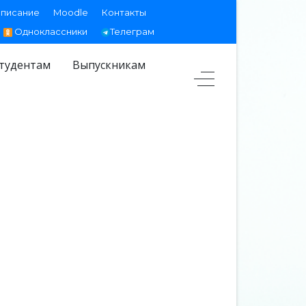
списание
Moodle
Контакты
Одноклассники
Телеграм
тудентам
Выпускникам