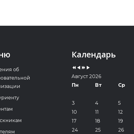
Previous
Previous
Next
Next
ню
Календарь
Year
Month
Year
Month
ения об
Август 2026
зовательной
Пн
Вт
Ср
низации
уриенту
3
4
5
ентам
10
11
12
скникам
17
18
19
24
25
26
телям