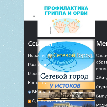
Ссылки
Ме
Новости
Свед
обра
Расписание
орга
Moodle
Абит
Контакты
Студ
ВКонтакте
Выпу
Одноклассники
Роди