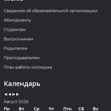
Сведения об образовательной организации
Абитуриенту
Студентам
Выпускникам
Родителям
Преподавателям
План работы колледжа
Previous
Previous
Next
Next
Календарь
Year
Month
Year
Month
Август 2026
Пн
Вт
Ср
Чт
Птн
Сб
Вс