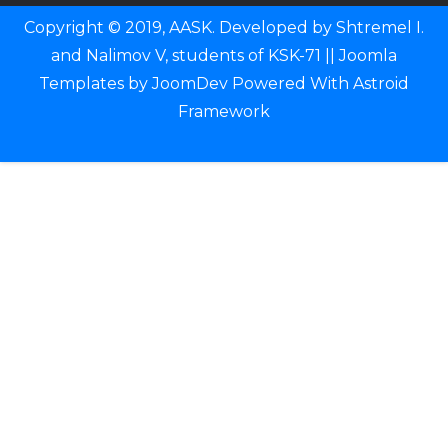
Copyright © 2019, AASK. Developed by Shtremel I.
and Nalimov V, students of KSK-71 ||
Joomla
Templates
by
JoomDev
Powered With
Astroid
Framework