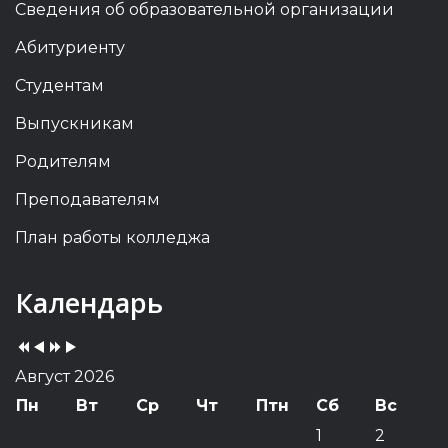
Сведения об образовательной организации
Абитуриенту
Студентам
Выпускникам
Родителям
Преподавателям
План работы колледжа
Previous
Previous
Next
Next
Календарь
Year
Month
Year
Month
Август 2026
Пн
Вт
Ср
Чт
Птн
Сб
Вс
1
2