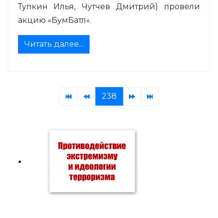
Тупкин Илья, Чутчев Дмитрий) провели
акцию «БумБатл».
Читать далее...
238