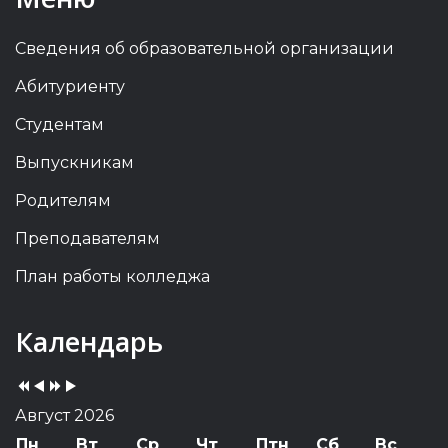
Сведения об образовательной организации
Абитуриенту
Студентам
Выпускникам
Родителям
Преподавателям
План работы колледжа
Previous
Previous
Next
Next
Календарь
Year
Month
Year
Month
Август 2026
Пн
Вт
Ср
Чт
Птн
Сб
Вс