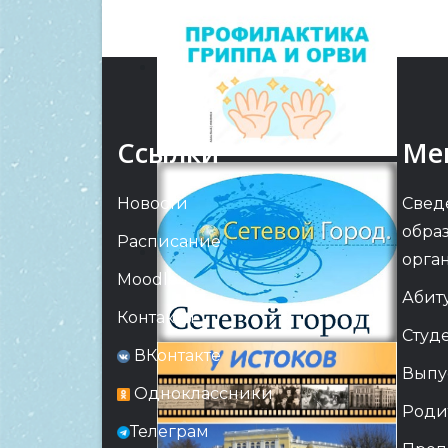
Ссылки
Ме
Новости
Свед
обра
Расписание
орга
Moodle
Абит
Контакты
Студ
ВКонтакте
Выпу
Одноклассники
Роди
Телеграм