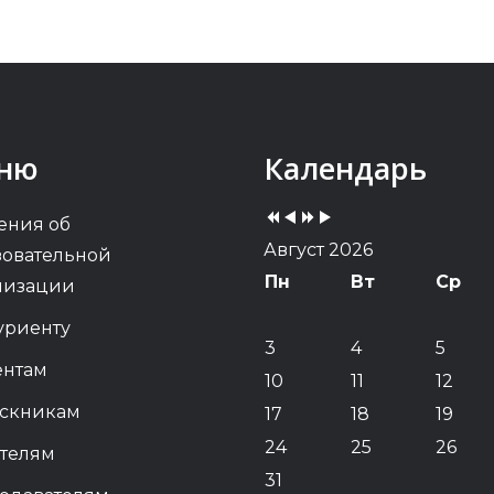
Previous
Previous
Next
Next
ню
Календарь
Year
Month
Year
Month
ения об
Август 2026
зовательной
Пн
Вт
Ср
низации
уриенту
3
4
5
ентам
10
11
12
скникам
17
18
19
24
25
26
телям
31