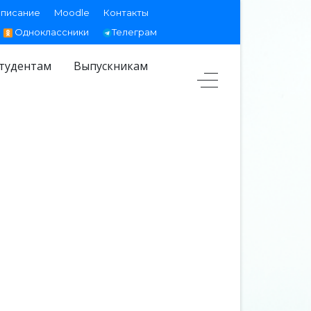
списание
Moodle
Контакты
Одноклассники
Телеграм
тудентам
Выпускникам