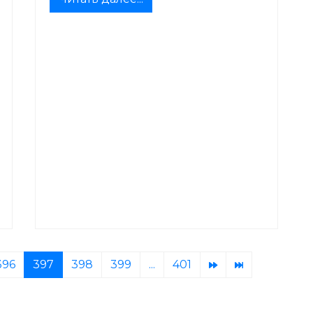
396
397
398
399
...
401