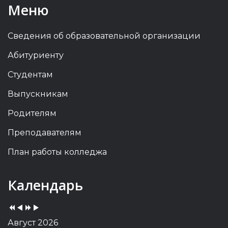
Меню
Сведения об образовательной организации
Абитуриенту
Студентам
Выпускникам
Родителям
Преподавателям
План работы колледжа
Previous
Previous
Next
Next
Календарь
Year
Month
Year
Month
Август 2026