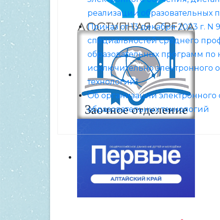
реализации образовательных 
Приказ от 13 декабря 2023 г. 
специальностей среднего про
образовательных программ по 
исключительно электронного о
технологий"
Об организации электронного
образовательных технологий