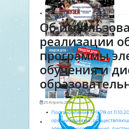
Об использов
реализации о
программы эл
обучения и д
образователь
25 Апрель 2024
Постановление №1678 от 11.10
организациями, осуществляющ
электронного обучения, диста