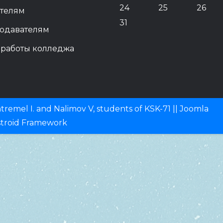
24
25
26
телям
31
одавателям
 работы колледжа
remel I. and Nalimov V, students of KSK-71 ||
Joomla
stroid Framework