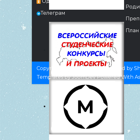
Одноклассники
Роди
Телеграм
Преп
План
Copyright © 2019, AASK. Developed by Sht
Templates
by
JoomDev
Powered With
A