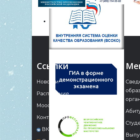
Ссылки
Ме
Новости
Свед
обра
Расписание
орга
Moodle
Абит
Контакты
Студ
ВКонтакте
Выпу