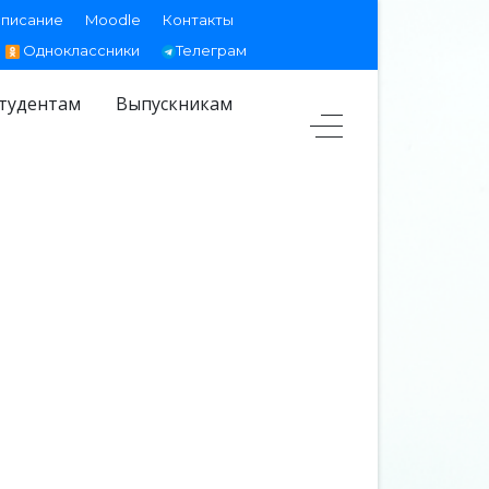
списание
Moodle
Контакты
Одноклассники
Телеграм
тудентам
Выпускникам