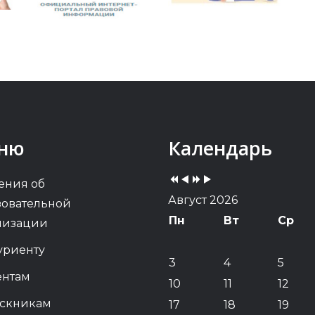
Previous
Previous
Next
Next
ню
Календарь
Year
Month
Year
Month
ения об
Август 2026
зовательной
Пн
Вт
Ср
низации
уриенту
3
4
5
ентам
10
11
12
скникам
17
18
19