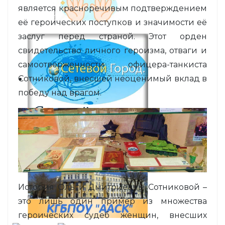
является красноречивым подтверждением
её героических поступков и значимости её
заслуг перед страной. Этот орден
свидетельство личного героизма, отваги и
самоотверженности офицера-танкиста
Сотниковой, внесшей неоценимый вклад в
победу над врагом.
История Ольги Дмитриевны Сотниковой –
это лишь один пример из множества
героических судеб женщин, внесших