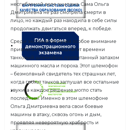
несгибаемой воле экипажа. Сама Ольга
Дмитриевна не раз смотрела смерти в
лицо, но каждый раз находила в себе силы
продолжать двигаться вперед, к победе.
Среди экспонатов музея особое внимание
привлекает пожелтевший от времени
танковый шлемофон, пропитанный запахом
машинного масла и пороха. Этот шлемофон
– безмолвный свидетель тех страшных лет,
когда грохот танков заглушал все остальные
звуки, а каждое решение могло стать
последним. Именно в этом шлемофоне
Ольга Дмитриевна вела свои боевые
машины в атаку, сквозь огонь и дым,
проявляя невероятную храбрость и