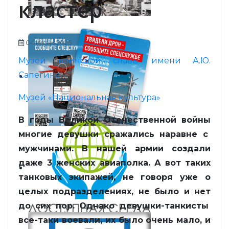
кластер
04 Июнь 2025
Музей воинской славы имени А.Ю.
Сапегина
Музей «Национальная культура»
В годы Великой Отечественной
войны
многие девушки сражались наравне с
мужчинами. В нашей армии создали
даже 3
женских
авиапо
л
ка. А вот таких
танковых экипажей, не г
о
воря уже о
целых подраздел
е
ниях, н
е
было и нет
до сих пор. Однако
деву
ш
ки-танкисты
все-таки воевали, их б
ы
ло очень мало, и