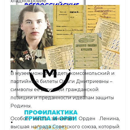
хладнокровие.
В музее можно увидеть комсомольский и
партийный билеты Ольги Дмитриевны –
символы её активной гражданской
позиции и преданности идеалам защиты
Родины.
Особое место занимает Орден Ленина,
высшая награда Советского союза, который