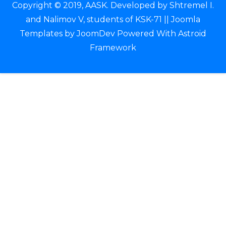
Copyright © 2019, AASK. Developed by Shtremel I.
and Nalimov V, students of KSK-71 ||
Joomla
Templates
by
JoomDev
Powered With
Astroid
Framework