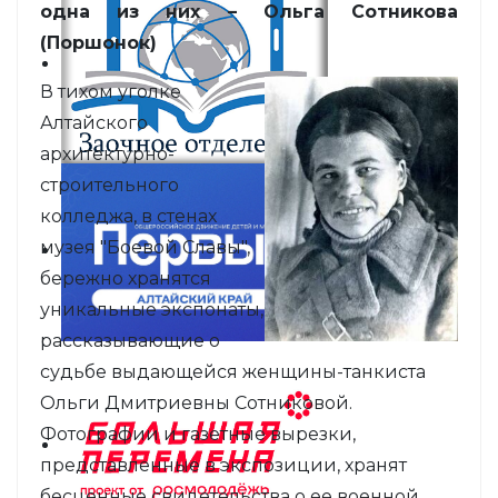
одна из них – Ольга Сотникова
(
Порш
о
нок
)
В тихом уголке
Алтайского
архитектурно-
строительного
колледжа, в стенах
музея "Боевой Славы",
бережно хранятся
уникальные экспонаты,
рассказывающие о
судьбе выдающейся женщины-танкиста
Ольги Дмитриевны Сотниковой.
Фотографии и газетные вырезки,
представленные в экспозиции, хранят
бесценные свидетельства о ее военной