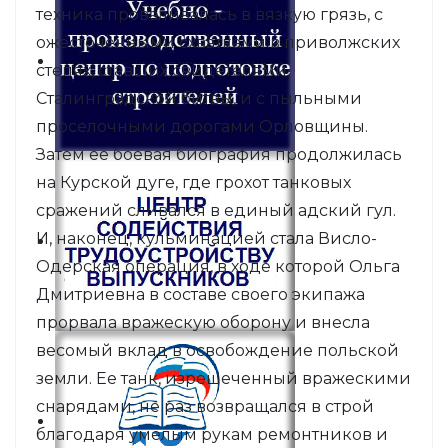
техника проваливалась в вязкую грязь, с
ожесточенными схватками в приволжских
степях, ставших свидетелями
Сталинградской битвы, и с пыльными
проселочными дорогами Орловщины.
Затем ее боевая биография продолжилась
на Курской дуге, где грохот танковых
сражений сливался в единый адский гул.
И, наконец, кульминацией стала Висло-
Одерская операция, в ходе которой Ольга
Дмитриевна в составе своего экипажа
прорвала вражескую оборону и внесла
весомый вклад в освобождение польской
земли. Ее танк, изрешеченный вражескими
снарядами, не раз возвращался в строй
благодаря умелым рукам ремонтников и