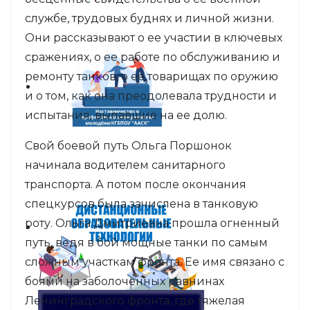
службе, трудовых буднях и личной жизни.
Они рассказывают о ее участии в ключевых
сражениях, о ее работе по обслуживанию и
ремонту танков, о ее товарищах по оружию
и о том, как она преодолевала трудности и
испытания, выпавшие на ее долю.
Свой боевой путь Ольга Поршонок
начинала водителем санитарного
транспорта. А потом после окончания
спецкурсов была зачислена в танковую
роту. Ольга Дмитриевна прошла огненный
путь, ведя в бой мощные танки по самым
сложным участкам фронта. Ее имя связано с
боями на заболоченных равнинах
Ленинградского фронта, где тяжелая