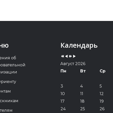
Previous
Previous
Next
Next
ню
Календарь
Year
Month
Year
Month
ения об
Август 2026
зовательной
Пн
Вт
Ср
низации
уриенту
3
4
5
ентам
10
11
12
скникам
17
18
19
24
25
26
телям