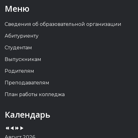
Меню
Сведения об образовательной организации
Абитуриенту
Студентам
Выпускникам
Родителям
Преподавателям
План работы колледжа
Previous
Previous
Next
Next
Календарь
Year
Month
Year
Month
Август 2026