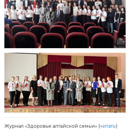
Журнал
«Здоровье алтайской семьи»
(
читать
)