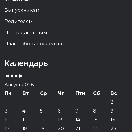
Выпускникам
Родителям
Преподавателям
План работы колледжа
Previous
Previous
Next
Next
Календарь
Year
Month
Year
Month
Август 2026
Пн
Вт
Ср
Чт
Птн
Сб
Вс
1
2
3
4
5
6
7
8
9
10
11
12
13
14
15
16
17
18
19
20
21
22
23