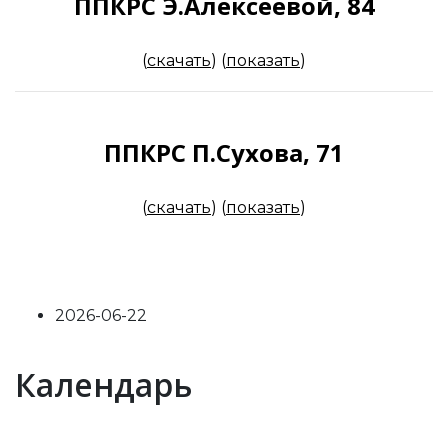
ППКРС Э.Алексеевой, 84
(
скачать
)
(
показать
)
ППКРС П.Сухова, 71
(
скачать
)
(
показать
)
2026-06-22
Previous
Previous
Next
Next
Календарь
Year
Month
Year
Month