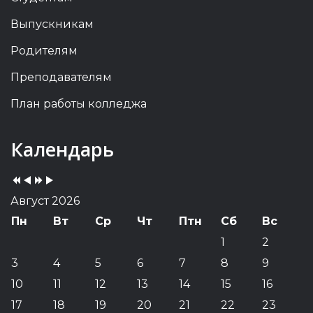
Выпускникам
Родителям
Преподавателям
План работы колледжа
Previous
Previous
Next
Next
Календарь
Year
Month
Year
Month
Август 2026
Пн
Вт
Ср
Чт
Птн
Сб
Вс
1
2
3
4
5
6
7
8
9
10
11
12
13
14
15
16
17
18
19
20
21
22
23