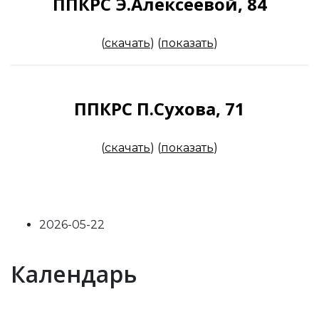
ППКРС Э.Алексеевой, 84
(
скачать
)
(
показать
)
ППКРС П.Сухова, 71
(
скачать
)
(
показать
)
2026-05-22
Previous
Previous
Next
Next
Календарь
Year
Month
Year
Month