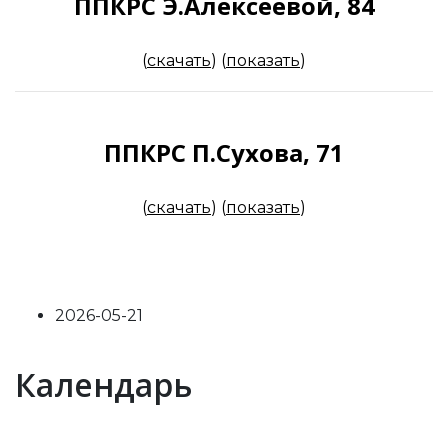
ППКРС Э.Алексеевой, 84
(
скачать
)
(
показать
)
ППКРС П.Сухова, 71
(
скачать
)
(
показать
)
2026-05-21
Previous
Previous
Next
Next
Календарь
Year
Month
Year
Month