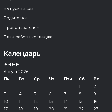
Выпускникам
Родителям
Преподавателям
План работы колледжа
Previous
Previous
Next
Next
Календарь
Year
Month
Year
Month
Август 2026
Пн
Вт
Ср
Чт
Птн
Сб
Вс
1
2
3
4
5
6
7
8
9
10
11
12
13
14
15
16
17
18
19
20
21
22
23