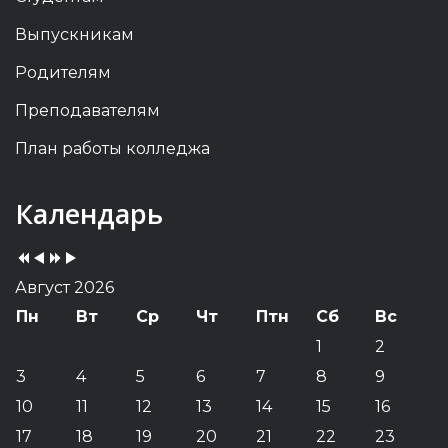
Выпускникам
Родителям
Преподавателям
План работы колледжа
Previous
Previous
Next
Next
Календарь
Year
Month
Year
Month
Август 2026
Пн
Вт
Ср
Чт
Птн
Сб
Вс
1
2
3
4
5
6
7
8
9
10
11
12
13
14
15
16
17
18
19
20
21
22
23