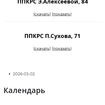
ППКРС Э.Алексеевой, 84
(
скачать
)
(
показать
)
ППКРС П.Сухова, 71
(
скачать
)
(
показать
)
2026-03-02
Previous
Previous
Next
Next
Календарь
Year
Month
Year
Month