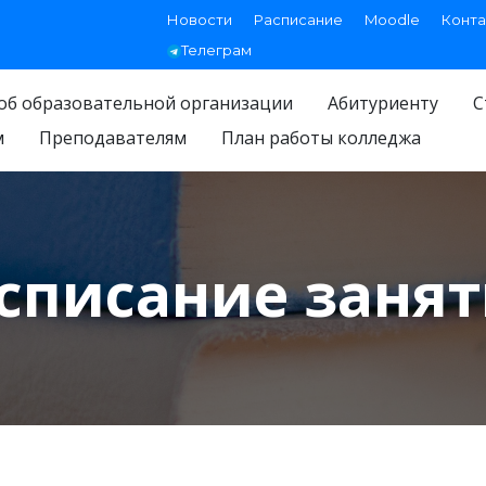
Новости
Расписание
Moodle
Конта
Телеграм
об образовательной организации
Абитуриенту
С
м
Преподавателям
План работы колледжа
списание заня