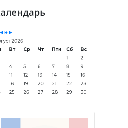
evious
Previous
Next
Next
Календарь
ar
Month
Year
Month
густ 2026
н
Вт
Ср
Чт
Птн
Сб
Вс
1
2
4
5
6
7
8
9
11
12
13
14
15
16
18
19
20
21
22
23
4
25
26
27
28
29
30