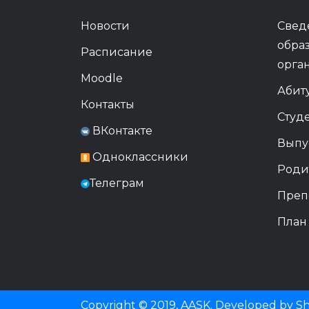
Новости
Свед
обра
Расписание
орга
Moodle
Абит
Контакты
Студ
ВКонтакте
Выпу
Одноклассники
Роди
Телеграм
Преп
План
Copyright © 2019, AASK. Developed by Sht