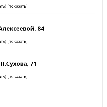
ать
)
(
показать
)
Алексеевой, 84
ать
)
(
показать
)
П.Сухова, 71
ать
)
(
показать
)