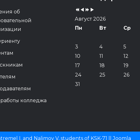
Year
Month
Year
Month
ения об
Август 2026
зовательной
Пн
Вт
Ср
низации
уриенту
3
4
5
ентам
10
11
12
скникам
17
18
19
24
25
26
телям
31
одавателям
 работы колледжа
remel I. and Nalimov V, students of KSK-71 ||
Joomla