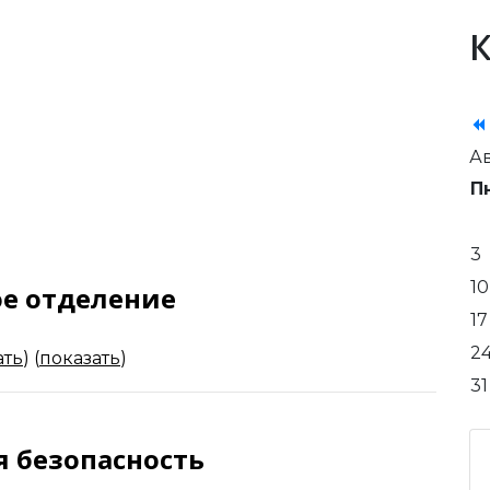
Pr
Ye
Ав
П
3
10
е отделение
17
2
ать
)
(
показать
)
31
 безопасность