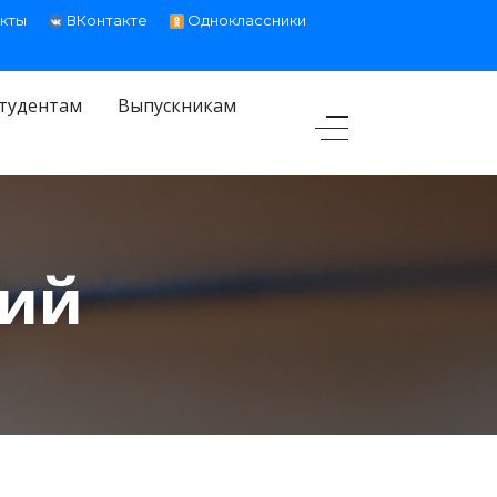
кты
ВКонтакте
Одноклассники
тудентам
Выпускникам
тий