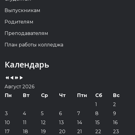
Выпускникам
Родителям
Преподавателям
План работы колледжа
Previous
Previous
Next
Next
Календарь
Year
Month
Year
Month
Август 2026
Пн
Вт
Ср
Чт
Птн
Сб
Вс
1
2
3
4
5
6
7
8
9
10
11
12
13
14
15
16
17
18
19
20
21
22
23