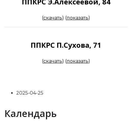
ППКРС Э.Алексеевой, 84
(
скачать
)
(
показать
)
ППКРС П.Сухова, 71
(
скачать
)
(
показать
)
2025-04-25
Previous
Previous
Next
Next
Календарь
Year
Month
Year
Month