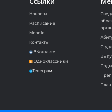
Ссылки
Ме
Новости
Свед
обра
Расписание
орга
Moodle
Абит
Контакты
Студ
ВКонтакте
Выпу
Одноклассники
Роди
Телеграм
Преп
План