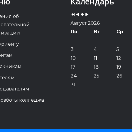
ню
Календарь
Year
Month
Year
Month
ения об
Август 2026
зовательной
Пн
Вт
Ср
низации
уриенту
3
4
5
ентам
10
11
12
скникам
17
18
19
24
25
26
телям
31
одавателям
 работы колледжа