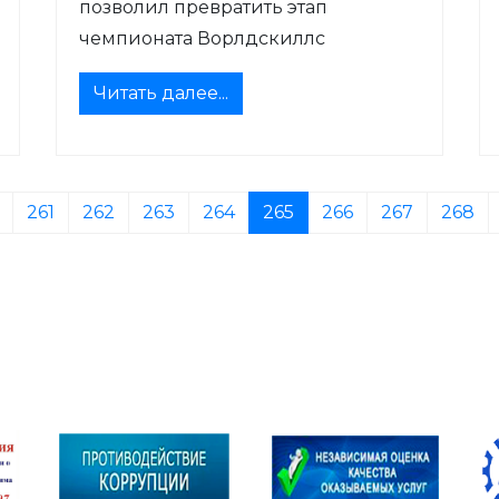
позволил превратить этап
чемпионата Ворлдскиллс
Читать далее...
261
262
263
264
265
266
267
268