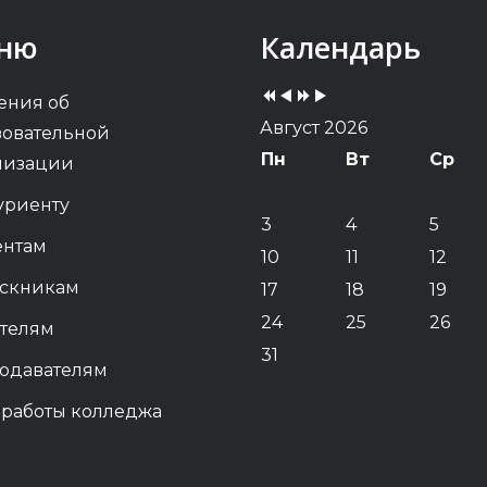
Previous
Previous
Next
Next
ню
Календарь
Year
Month
Year
Month
ения об
Август 2026
зовательной
Пн
Вт
Ср
низации
уриенту
3
4
5
ентам
10
11
12
скникам
17
18
19
24
25
26
телям
31
одавателям
 работы колледжа