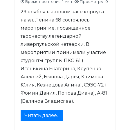
Время прочтения: 1 мин
Просмотры: 0
29 ноября в актовом зале корпуса
на ул. Ленина 68 состоялось
мероприятие, посвященное
творчеству легендарной
ливерпульской четверки. В
мероприятии принимали участие
студенты группы ПКС-81 (
Игонькина Екатерина, Крупенко
Алексей, Бынова Дарья, Климова
Юлия, Кезнецова Алина), СЭЗС-72 (
Фомин Данил, Попова Диана), А-81
(Белянов Владислав).
Читать далее...