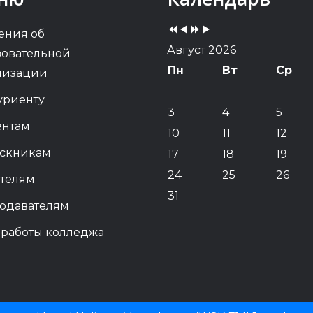
Year
Month
Year
Month
ения об
Август 2026
зовательной
Пн
Вт
Ср
низации
уриенту
3
4
5
ентам
10
11
12
скникам
17
18
19
24
25
26
телям
31
одавателям
 работы колледжа