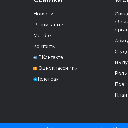
Новости
Свед
обра
Расписание
орга
Moodle
Абит
Контакты
Студ
ВКонтакте
Выпу
Одноклассники
Роди
Телеграм
Преп
План