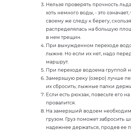
Нельзя проверять прочность льда
хоть немного воды, - это означает
своему же следу к берегу, скольз
распределялась на большую площ
в нем трещин.
При вынужденном переходе водо
лыжне. Но если их нет, надо пере
маршрут.
При переходе водоема группой не
Замерзшую реку (озеро) лучше пе
их сбросить; лыжные палки держит
Если есть рюкзак, повесьте его на
провалится.
На замерзший водоем необходимо 
грузом. Груз поможет забросить 
надежнее держаться, продев ее 