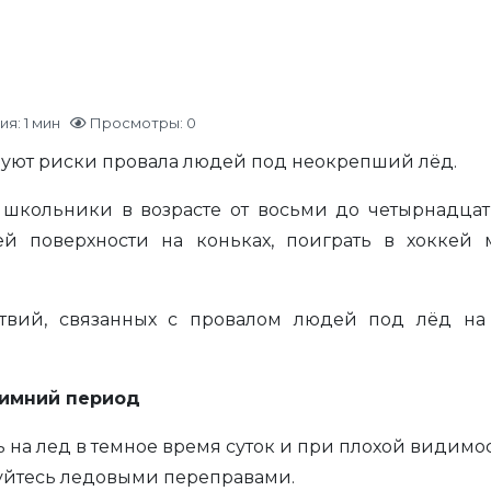
я: 1 мин
Просмотры: 0
вуют риски провала людей под неокрепший лёд.
 школьники в возрасте от восьми до четырнадцати
ей поверхности на коньках, поиграть в хоккей
твий, связанных с провалом людей под лёд на
зимний период
 на лед в темное время суток и при плохой видимост
зуйтесь ледовыми переправами.