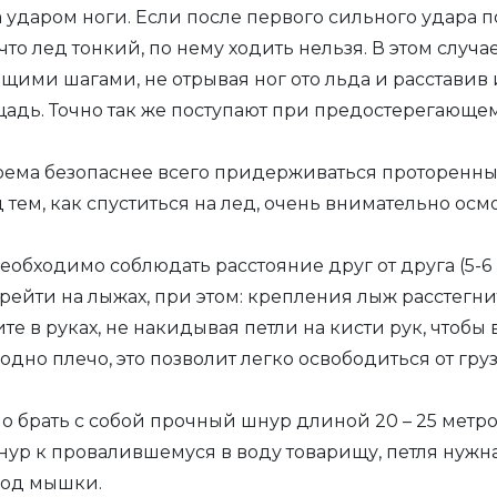
 ударом ноги. Если после первого сильного удара
, что лед тонкий, по нему ходить нельзя. В этом слу
ящими шагами, не отрывая ног ото льда и расставив 
адь. Точно так же поступают при предостерегающе
ема безопаснее всего придерживаться проторенны
д тем, как спуститься на лед, очень внимательно о
обходимо соблюдать расстояние друг от друга (5-6 
рейти на лыжах, при этом: крепления лыж расстегни
е в руках, не накидывая петли на кисти рук, чтобы в
 одно плечо, это позволит легко освободиться от гру
брать с собой прочный шнур длиной 20 – 25 метров
шнур к провалившемуся в воду товарищу, петля нужн
под мышки.