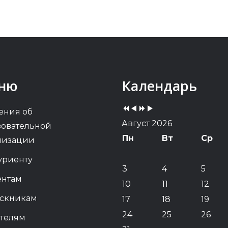
Previous
Previous
Next
Next
ню
Календарь
Year
Month
Year
Month
ения об
Август 2026
зовательной
Пн
Вт
Ср
низации
уриенту
3
4
5
ентам
10
11
12
скникам
17
18
19
24
25
26
телям