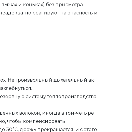
 лыжах и коньках) без присмотра.
неадекватно реагируют на опасность и
дох. Непроизвольный дыхательный акт
захлебнуться.
 резервную систему теплопроизводства
шечных волокон, иногда в три-четыре
но, чтобы компенсировать
о 30°С, дрожь прекращается, и с этого