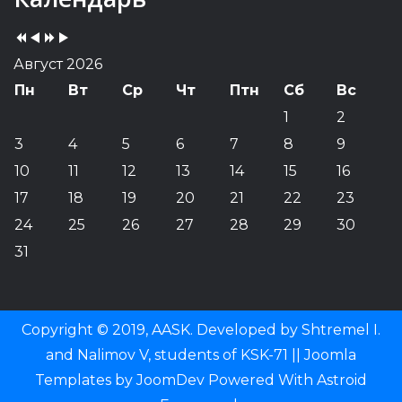
Year
Month
Year
Month
Август 2026
Пн
Вт
Ср
Чт
Птн
Сб
Вс
1
2
3
4
5
6
7
8
9
10
11
12
13
14
15
16
17
18
19
20
21
22
23
24
25
26
27
28
29
30
31
Copyright © 2019, AASK. Developed by Shtremel I.
and Nalimov V, students of KSK-71 ||
Joomla
Templates
by
JoomDev
Powered With
Astroid