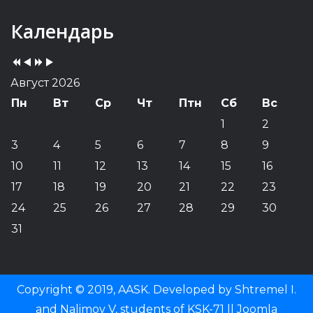
Previous
Previous
Next
Next
Календарь
Year
Month
Year
Month
Август 2026
Пн
Вт
Ср
Чт
Птн
Сб
Вс
1
2
3
4
5
6
7
8
9
10
11
12
13
14
15
16
17
18
19
20
21
22
23
24
25
26
27
28
29
30
31
Copyright © 2019, AASK. Developed by Shtremel I.
and Nalimov V, students of KSK-71 ||
Joomla