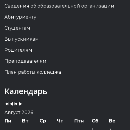
Сведения об образовательной организации
Абитуриенту
Студентам
Выпускникам
Родителям
Преподавателям
План работы колледжа
Previous
Previous
Next
Next
Календарь
Year
Month
Year
Month
Август 2026
Пн
Вт
Ср
Чт
Птн
Сб
Вс
1
2