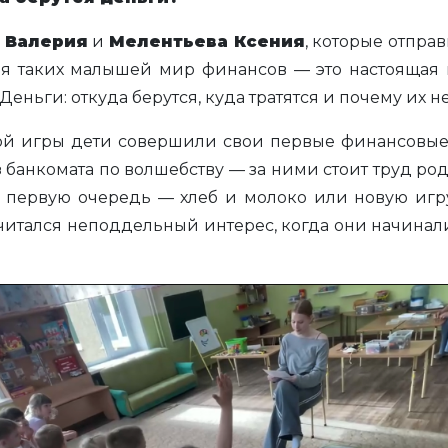
 Валерия
и
Мелентьева Ксения
, которые отпра
Для таких малышей мир финансов — это настоящая
еньги: откуда берутся, куда тратятся и почему их не 
й игры дети совершили свои первые финансовые о
з банкомата по волшебству — за ними стоит труд р
 в первую очередь — хлеб и молоко или новую игр
й читался неподдельный интерес, когда они начинал