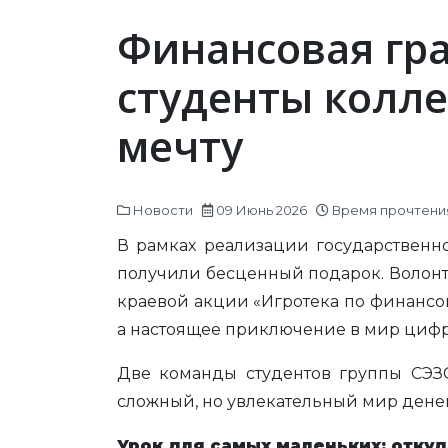
Финансовая гра
студенты колл
мечту
Новости
09 Июнь 2026
Время прочтения
В рамках реализации государствен
получили бесценный подарок. Волон
краевой акции «Игротека по финансов
а настоящее приключение в мир цифр
Две команды студентов группы СЭЗС
сложный, но увлекательный мир денег
Урок для самых маленьких: откуд