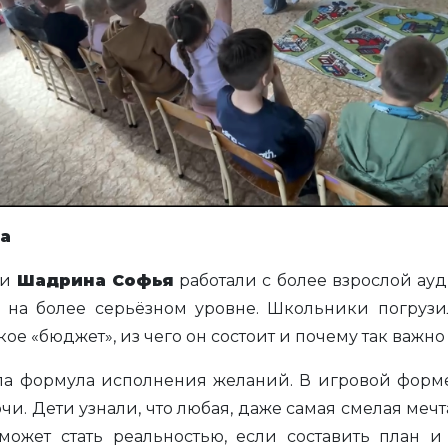
а
и
Шадрина Софья
работали с более взрослой ау
л на более серьёзном уровне. Школьники погруз
ое «бюджет», из чего он состоит и почему так важно
ла формула исполнения желаний. В игровой форме
очи. Дети узнали, что любая, даже самая смелая меч
ожет стать реальностью, если составить план 