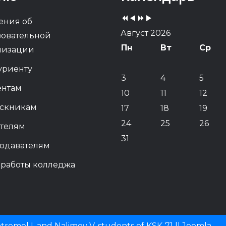
Year
Month
Year
Month
ения об
Август 2026
зовательной
Пн
Вт
Ср
низации
уриенту
3
4
5
ентам
10
11
12
скникам
17
18
19
24
25
26
телям
31
одавателям
 работы колледжа
remel I. and Nalimov V, students of KSK-71 ||
Joomla