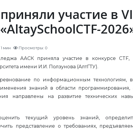
приняли участие в V
«AltaySchoolCTF-2026
1 мин
Просмотры: 0
леджа ААСК приняла участие в конкурсе CTF, о
ситета имени И.И. Ползунова (АлтГТУ).
оревнование по информационным технологиям, в
рименения знаний в области программирования
ания направлены на развитие технических на
оценить текущий уровень знаний, определи
чить представление о требованиях, предъявляе