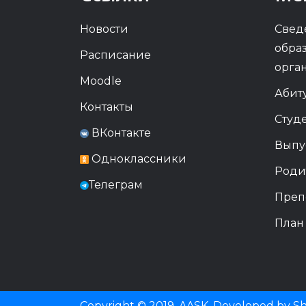
Новости
Свед
обра
Расписание
орга
Moodle
Абит
Контакты
Студ
ВКонтакте
Выпу
Одноклассники
Роди
Телеграм
Преп
План
Copyright © 2019, AASK. Developed by Sht