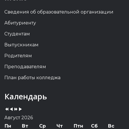
Сведения об образовательной организации
Абитуриенту
Студентам
Выпускникам
Родителям
Преподавателям
План работы колледжа
Previous
Previous
Next
Next
Календарь
Year
Month
Year
Month
Август 2026
Пн
Вт
Ср
Чт
Птн
Сб
Вс