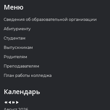
Меню
Сведения об образовательной организации
Абитуриенту
Студентам
Выпускникам
Родителям
Преподавателям
План работы колледжа
Previous
Previous
Next
Next
Календарь
Year
Month
Year
Month
Август 2026