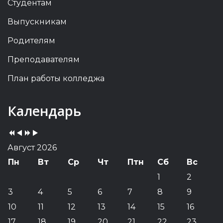
Студентам
Выпускникам
Родителям
Преподавателям
План работы колледжа
Previous
Previous
Next
Next
Календарь
Year
Month
Year
Month
Август 2026
Пн
Вт
Ср
Чт
Птн
Сб
Вс
1
2
3
4
5
6
7
8
9
10
11
12
13
14
15
16
17
18
19
20
21
22
23