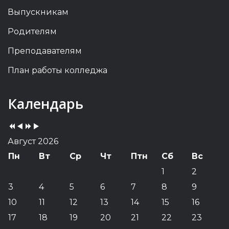
Выпускникам
Родителям
Преподавателям
План работы колледжа
Previous
Previous
Next
Next
Календарь
Year
Month
Year
Month
Август 2026
Пн
Вт
Ср
Чт
Птн
Сб
Вс
1
2
3
4
5
6
7
8
9
10
11
12
13
14
15
16
17
18
19
20
21
22
23