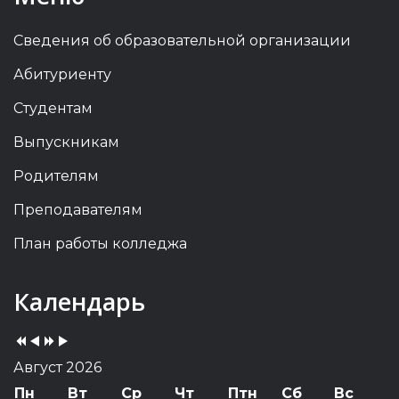
Сведения об образовательной организации
Абитуриенту
Студентам
Выпускникам
Родителям
Преподавателям
План работы колледжа
Previous
Previous
Next
Next
Календарь
Year
Month
Year
Month
Август 2026
Пн
Вт
Ср
Чт
Птн
Сб
Вс