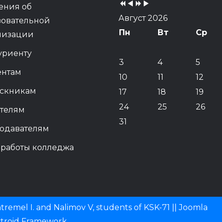
ения об
Август 2026
зовательной
Пн
Вт
Ср
низации
уриенту
3
4
5
ентам
10
11
12
скникам
17
18
19
24
25
26
телям
31
одавателям
 работы колледжа
remel I. and Nalimov V, students of KSK-71 ||
Joomla
stroid Framework