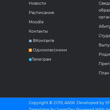
Новости
Свед
обра
Расписание
орга
Moodle
Абит
Контакты
Студ
ВКонтакте
Выпу
Одноклассники
Роди
Телеграм
Преп
План
Copyright © 2019, AASK. Developed by Sht
Templates
by
JoomDev
Powered With
A