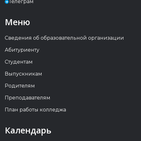
Телеграм
Меню
Сведения об образовательной организации
Абитуриенту
Студентам
Выпускникам
Родителям
Преподавателям
План работы колледжа
Previous
Previous
Next
Next
Календарь
Year
Month
Year
Month