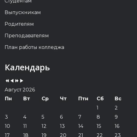
Студентам
Выпускникам
Родителям
Преподавателям
План работы колледжа
Previous
Previous
Next
Next
Календарь
Year
Month
Year
Month
Август 2026
Пн
Вт
Ср
Чт
Птн
Сб
Вс
1
2
3
4
5
6
7
8
9
10
11
12
13
14
15
16
17
18
19
20
21
22
23