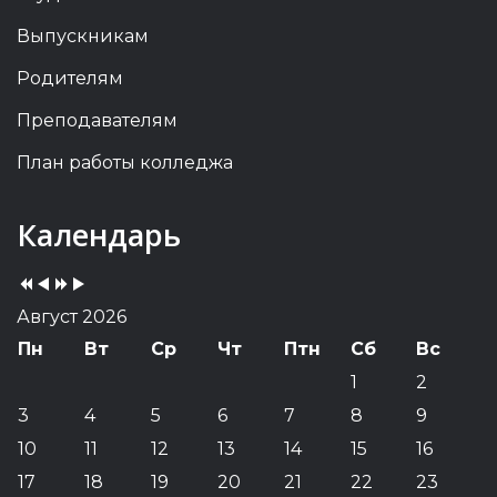
Выпускникам
Родителям
Преподавателям
План работы колледжа
Previous
Previous
Next
Next
Календарь
Year
Month
Year
Month
Август 2026
Пн
Вт
Ср
Чт
Птн
Сб
Вс
1
2
3
4
5
6
7
8
9
10
11
12
13
14
15
16
17
18
19
20
21
22
23