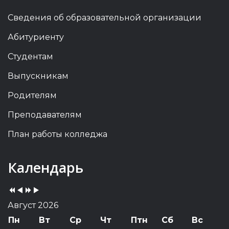
Сведения об образовательной организации
Абитуриенту
Студентам
Выпускникам
Родителям
Преподавателям
План работы колледжа
Previous
Previous
Next
Next
Календарь
Year
Month
Year
Month
Август 2026
Пн
Вт
Ср
Чт
Птн
Сб
Вс