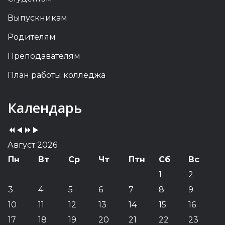
Выпускникам
Родителям
Преподавателям
План работы колледжа
Previous
Previous
Next
Next
Календарь
Year
Month
Year
Month
Август 2026
Пн
Вт
Ср
Чт
Птн
Сб
Вс
1
2
3
4
5
6
7
8
9
10
11
12
13
14
15
16
17
18
19
20
21
22
23